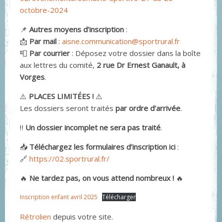
octobre-2024
📌
Autres moyens d’inscription
:
📩
Par mail
:
aisne.communication@sportrural.fr
📮
Par courrier
: Déposez votre dossier dans la boîte
aux lettres du comité,
2 rue Dr Ernest Ganault, à
Vorges
.
⚠️
PLACES LIMITÉES !
⚠️
Les dossiers seront traités
par ordre d’arrivée
.
‼️
Un dossier incomplet ne sera pas traité
.
📥
Téléchargez les formulaires d’inscription ici
:
🔗
https://02.sportrural.fr/
🔥
Ne tardez pas, on vous attend nombreux !
🔥
Inscription enfant avril 2025
Télécharger
Rétrolien
depuis votre site.