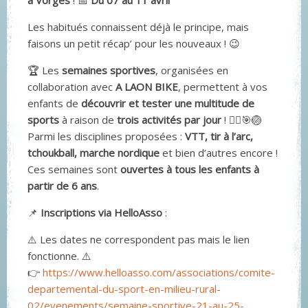
à Vorges
! 📅
Du 07 au 11 avril
Les habitués connaissent déjà le principe, mais
faisons un petit récap’ pour les nouveaux ! 😉
🏆 Les
semaines sportives
, organisées en
collaboration avec
A LAON BIKE
, permettent à vos
enfants de
découvrir et tester une multitude de
sports
à raison de
trois activités par jour
! 🚴‍♂️🎯🏐
Parmi les disciplines proposées :
VTT, tir à l’arc,
tchoukball, marche nordique
et bien d’autres encore !
Ces semaines sont
ouvertes à tous les enfants à
partir de 6 ans
.
📌
Inscriptions via HelloAsso
:
⚠️ Les dates ne correspondent pas mais le lien
fonctionne. ⚠️
👉
https://www.helloasso.com/associations/comite-
departemental-du-sport-en-milieu-rural-
02/evenements/semaine-sportive-21-au-25-