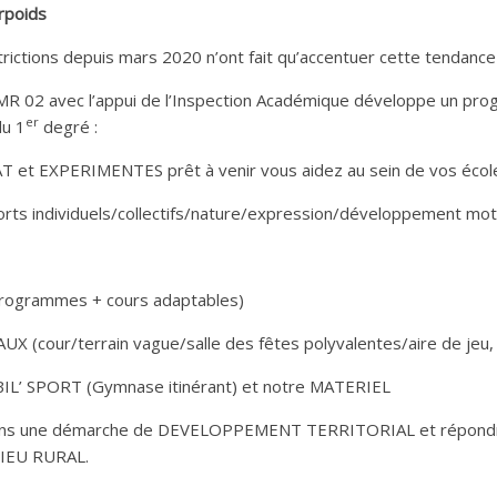
rpoids
rictions depuis mars 2020 n’ont fait qu’accentuer cette tendance 
SMR 02 avec l’appui de l’Inspection Académique développe un pro
er
du 1
degré :
 et EXPERIMENTES prêt à venir vous aidez au sein de vos écol
ts individuels/collectifs/nature/expression/développement mo
programmes + cours adaptables)
cour/terrain vague/salle des fêtes polyvalentes/aire de jeu,
BIL’ SPORT (Gymnase itinérant) et notre MATERIEL
ans une démarche de DEVELOPPEMENT TERRITORIAL et répondr
IEU RURAL.