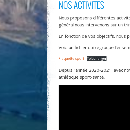
NOS ACTIVITES
Nous proposons différentes activité
général nous intervenons sur un tr
En fonction de vos objectifs, nous p
Voici un fichier qui regroupe l’ensem
Plaquette sport
Télécharger
Depuis l’année 2020-2021, avec notr
athlétique sport-santé.